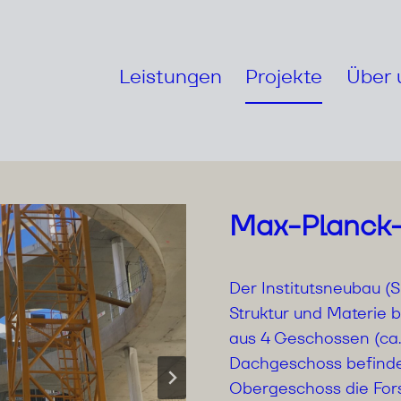
Leistungen
Projekte
Über 
Max-Planck-
Der Institutsneubau (
Struktur und Materie
aus 4 Geschossen (ca
Dachgeschoss befinden 
Obergeschoss die Fors