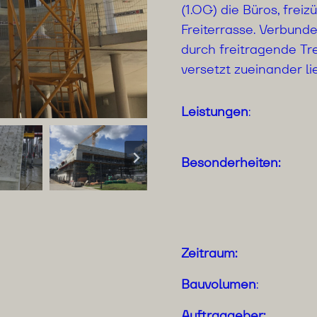
(1.OG) die Büros, frei
Freiterrasse. Verbund
durch freitragende Tr
versetzt zueinander l
Leistungen
:
Besonderheiten:
Zeitraum:
Bauvolumen
:
Auftraggeber: